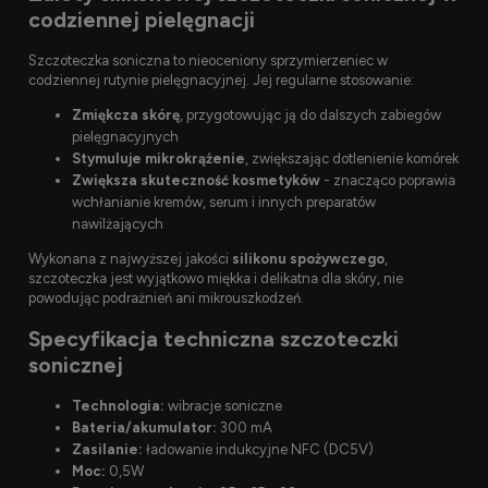
codziennej pielęgnacji
Szczoteczka soniczna to nieoceniony sprzymierzeniec w
codziennej rutynie pielęgnacyjnej. Jej regularne stosowanie:
Zmiękcza skórę
, przygotowując ją do dalszych zabiegów
pielęgnacyjnych
Stymuluje mikrokrążenie
, zwiększając dotlenienie komórek
Zwiększa skuteczność kosmetyków
- znacząco poprawia
wchłanianie kremów, serum i innych preparatów
nawilżających
Wykonana z najwyższej jakości
silikonu spożywczego
,
szczoteczka jest wyjątkowo miękka i delikatna dla skóry, nie
powodując podrażnień ani mikrouszkodzeń.
Specyfikacja techniczna szczoteczki
sonicznej
Technologia:
wibracje soniczne
Bateria/akumulator:
300 mA
Zasilanie:
ładowanie indukcyjne NFC (DC5V)
Moc:
0,5W