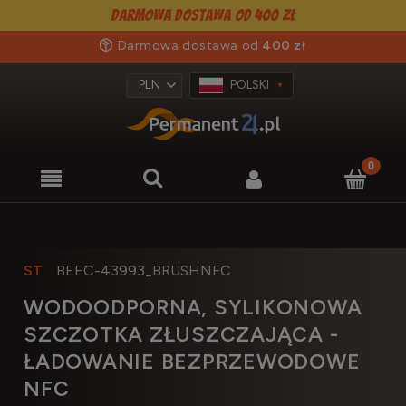
Darmowa dostawa od 400 zł
Darmowa dostawa od
400 zł
POLSKI
ST
BEEC-43993_BRUSHNFC
WODOODPORNA, SYLIKONOWA
SZCZOTKA ZŁUSZCZAJĄCA -
ŁADOWANIE BEZPRZEWODOWE
NFC