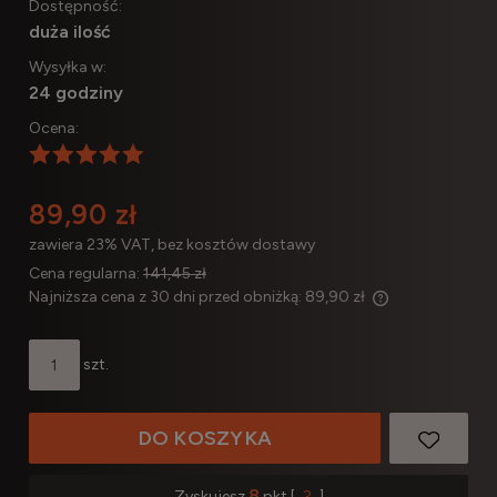
Dostępność:
duża ilość
Wysyłka w:
24 godziny
Ocena:
89,90 zł
zawiera 23% VAT, bez kosztów dostawy
Cena regularna:
141,45 zł
Najniższa cena z 30 dni przed obniżką:
89,90 zł
Jeżeli produkt 
30 dni, wyświet
szt.
momentu, kiedy 
sprzedaży.
DO KOSZYKA
8
Zyskujesz
pkt [
?
]