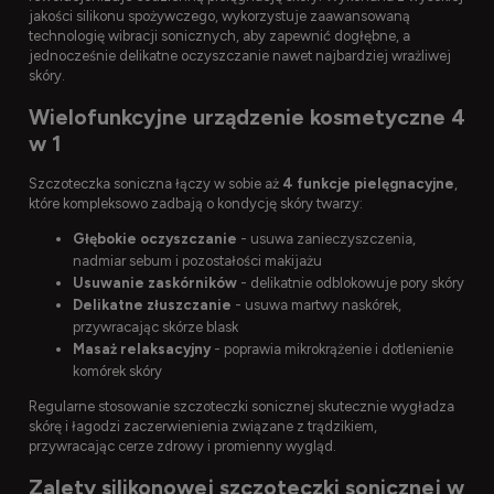
jakości silikonu spożywczego, wykorzystuje zaawansowaną
technologię wibracji sonicznych, aby zapewnić dogłębne, a
jednocześnie delikatne oczyszczanie nawet najbardziej wrażliwej
skóry.
Wielofunkcyjne urządzenie kosmetyczne 4
w 1
Szczoteczka soniczna łączy w sobie aż
4 funkcje pielęgnacyjne
,
które kompleksowo zadbają o kondycję skóry twarzy:
Głębokie oczyszczanie
- usuwa zanieczyszczenia,
nadmiar sebum i pozostałości makijażu
Usuwanie zaskórników
- delikatnie odblokowuje pory skóry
Delikatne złuszczanie
- usuwa martwy naskórek,
przywracając skórze blask
Masaż relaksacyjny
- poprawia mikrokrążenie i dotlenienie
komórek skóry
Regularne stosowanie szczoteczki sonicznej skutecznie wygładza
skórę i łagodzi zaczerwienienia związane z trądzikiem,
przywracając cerze zdrowy i promienny wygląd.
Zalety silikonowej szczoteczki sonicznej w