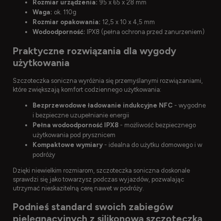
Rozmiar urządzenia:
95 x 65 x 28 mm
Waga:
ok. 110g
Rozmiar opakowania:
12,5 x 10 x 4,5 mm
Wodoodporność:
IPX8 (pełna ochrona przed zanurzeniem)
Praktyczne rozwiązania dla wygody
użytkowania
Szczoteczka soniczna wyróżnia się przemyślanymi rozwiązaniami,
które zwiększają komfort codziennego użytkowania:
Bezprzewodowe ładowanie indukcyjne NFC
- wygodne
i bezpieczne uzupełnianie energii
Pełna wodoodporność IPX8
- możliwość bezpiecznego
użytkowania pod prysznicem
Kompaktowe wymiary
- idealna do użytku domowego i w
podróży
Dzięki niewielkim rozmiarom, szczoteczka soniczna doskonale
sprawdzi się jako towarzysz podczas wyjazdów, pozwalając
utrzymać nieskazitelną cerę nawet w podróży.
Podnieś standard swoich zabiegów
pielęgnacyjnych z silikonową szczoteczką